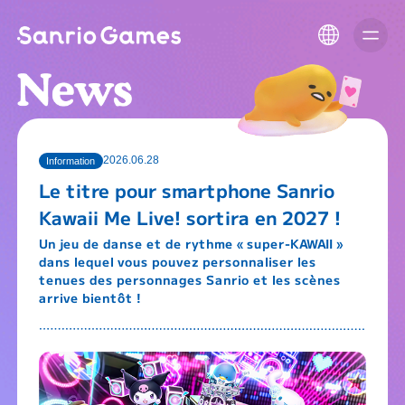
2026.06.28
Information
Le titre pour smartphone Sanrio
Kawaii Me Live! sortira en 2027 !
Un jeu de danse et de rythme « super-KAWAII »
dans lequel vous pouvez personnaliser les
tenues des personnages Sanrio et les scènes
arrive bientôt !