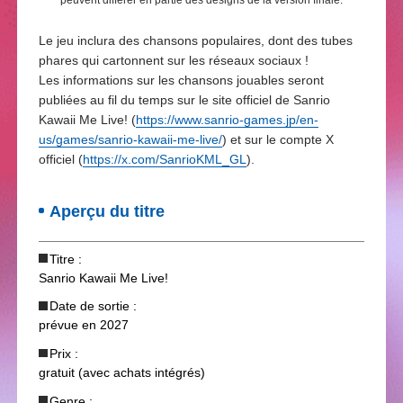
peuvent différer en partie des designs de la version finale.
Le jeu inclura des chansons populaires, dont des tubes
phares qui cartonnent sur les réseaux sociaux !
Les informations sur les chansons jouables seront
publiées au fil du temps sur le site officiel de Sanrio
Kawaii Me Live! (
https://www.sanrio-games.jp/en-
us/games/sanrio-kawaii-me-live/
) et sur le compte X
officiel (
https://x.com/SanrioKML_GL
).
Aperçu du titre
Titre :
Sanrio Kawaii Me Live!
Date de sortie :
prévue en 2027
Prix :
gratuit (avec achats intégrés)
Genre :