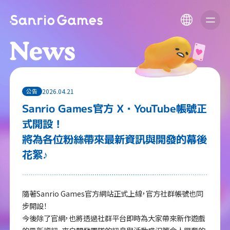
2026.04.21
公告
Sanrio Games官方 X・YouTube帳號正
式開設！
將為各位粉絲帶來最新資訊與開發的幕後
花絮♪
隨著Sanrio Games官方網站正式上線，官方社群帳號也同
步開設！
今後除了官網，也將透過社群平台即時為大家帶來新作遊戲