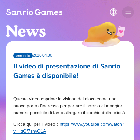
2026.04.30
Annuncio
Il video di presentazione di Sanrio
Games è disponibile!
Questo video esprime la visione del gioco come una
nuova porta d'ingresso per portare il sorriso al maggior
numero possibile di fan e allargare il cerchio della felicità.
Clicca qui per il video：
https://www.youtube.com/watch?
v=_gGf7snyQ1A